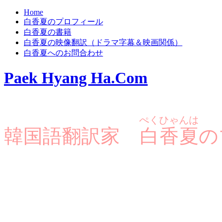
Home
白香夏のプロフィール
白香夏の書籍
白香夏の映像翻訳（ドラマ字幕＆映画関係）
白香夏へのお問合わせ
Paek Hyang Ha.Com
ぺくひゃんは
韓国語翻訳家
白香夏
の