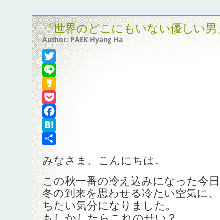
『世界のどこにもいない優しい男』
Author: PAEK Hyang Ha
Twitter
Line
Kakao
Pocket
Facebook
Hatena
共
みなさま、こんにちは。
有
この秋一番の冷え込みになった今日
冬の到来を思わせる冷たい空気に、
ちたい気分になりました。
もしかしたらこれのせい？