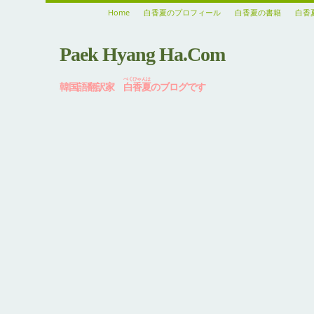
Home
白香夏のプロフィール
白香夏の書籍
白香
Paek Hyang Ha.Com
ぺくひゃんは
韓国語翻訳家
白香夏
のブログです