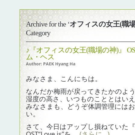
Archive for the ‘
オフィスの女王(職場
Category
♪『オフィスの女王(職場の神)』 OST “Love is” by キ
ム・ヘス
Author: PAEK Hyang Ha
みなさま、こんにちは。
なんだか梅雨が戻ってきたかのよ
湿度の高さ、いつものこととはい
みなさまも、どうぞ体調管理には
い。
さて、今日はアップし損ねていた『
OST“Love is”を。
(さらに…)