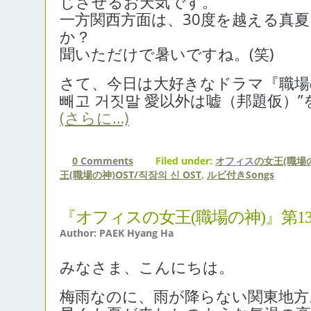
じさせるお天気です。
一方関西方面は、30度を越える真
か？
聞いただけで暑いですね。(笑)
さて、今日は大好きなドラマ『職場の
빼고 거짓말 愛以外は嘘（邦題仮）
(さらに…)
0 Comments
Filed under:
オフィスの女王(職場の
王(職場の神)OST/직장의 신 OST
,
ルビ付きSongs
『オフィスの女王(職場の神)』第1
Author: PAEK Hyang Ha
みなさま、こんにちは。
梅雨なのに、雨が降らない関東地方