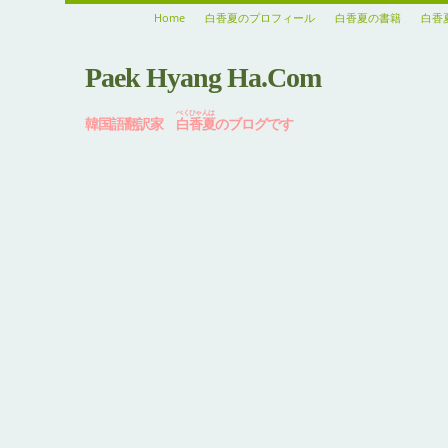
Home
白香夏のプロフィール
白香夏の書籍
白香
Paek Hyang Ha.Com
ぺくひゃんは
韓国語翻訳家
白香夏
のブログです