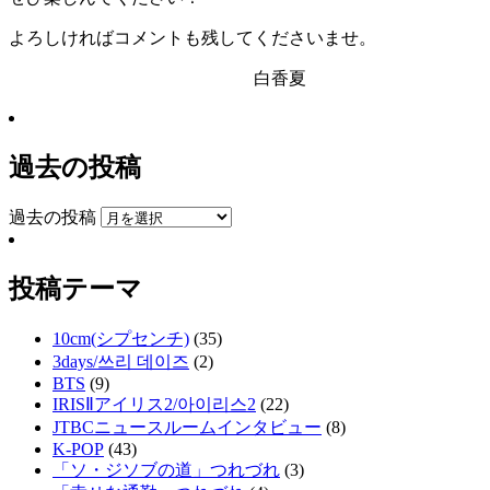
よろしければコメントも残してくださいませ。
白香夏
過去の投稿
過去の投稿
投稿テーマ
10cm(シプセンチ)
(35)
3days/쓰리 데이즈
(2)
BTS
(9)
IRISⅡアイリス2/아이리스2
(22)
JTBCニュースルームインタビュー
(8)
K-POP
(43)
「ソ・ジソブの道」つれづれ
(3)