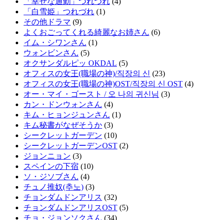
「幸せな通勤」つれづれ
(4)
「白雪姫」つれづれ
(1)
その他ドラマ
(9)
よくおごってくれる綺麗なお姉さん
(6)
イム・シワンさん
(1)
ウォンビンさん
(5)
オクサンダルピッ OKDAL
(5)
オフィスの女王(職場の神)/직장의 신
(23)
オフィスの女王(職場の神)OST/직장의 신 OST
(4)
オー・マイ・ゴースト / 오 나의 귀신님
(3)
カン・ドンウォンさん
(4)
キム・ヒョンジュンさん
(1)
キム秘書がなぜそうか
(3)
シークレットガーデン
(10)
シークレットガーデンOST
(2)
ジョンニョン
(3)
スペインの下宿
(10)
ソ・ジソブさん
(4)
チュノ推奴(추노)
(3)
チョンダムドンアリス
(32)
チョンダムドンアリスOST
(5)
チョ・ジョンソクさん
(34)