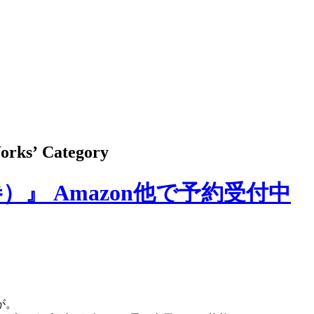
rks
’ Category
）』 Amazon他で予約受付中
が。