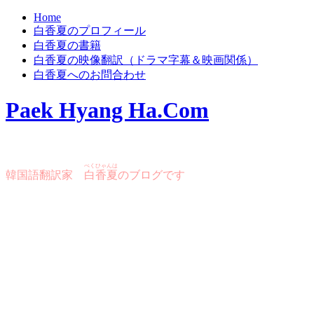
Home
白香夏のプロフィール
白香夏の書籍
白香夏の映像翻訳（ドラマ字幕＆映画関係）
白香夏へのお問合わせ
Paek Hyang Ha.Com
ぺくひゃんは
韓国語翻訳家
白香夏
のブログです