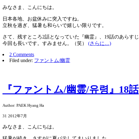
みなさま、こんにちは。
日本各地、お盆休みに突入ですね。
立秋を過ぎ、猛暑も和らいで嬉しい限りです。
さて、残すところ2話となっていた『幽霊』、19話のあらす
今回も長いです。すみません。（笑）
(さらに…)
2 Comments
Filed under:
ファントム/幽霊
『ファントム/幽霊/유령』18話
Author: PAEK Hyang Ha
31
2012年7月
みなさま、こんにちは。
猛暑が続き、さすがに夏バテしてまいりました。