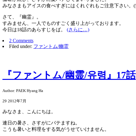
みなさまもアイスの食べすぎにはくれぐれもご注意下さい。(
さて、『幽霊』。
すみません、一人でものすごく盛り上がっております。
今日は18話のあらすじをば。
(さらに…)
2 Comments
Filed under:
ファントム/幽霊
『ファントム/幽霊/유령』17話
Author: PAEK Hyang Ha
29
2012年7月
みなさま、こんにちは。
連日の暑さ、さすがにバテますね。
こうも暑いと料理をする気がうせていけません。