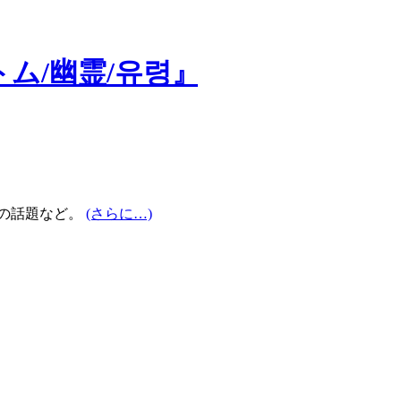
トム/幽霊/유령』
』の話題など。
(さらに…)