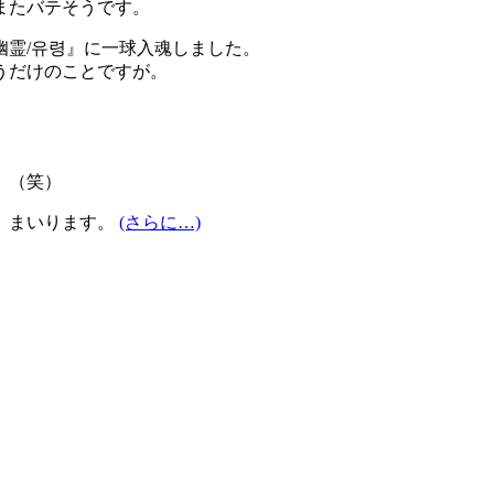
またバテそうです。
幽霊/유령』に一球入魂しました。
うだけのことですが。
。（笑）
、まいります。
(さらに…)