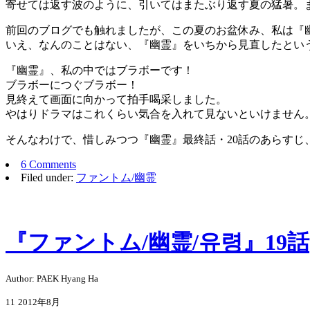
寄せては返す波のように、引いてはまたぶり返す夏の猛暑。
前回のブログでも触れましたが、この夏のお盆休み、私は『
いえ、なんのことはない、『幽霊』をいちから見直したとい
『幽霊』、私の中ではブラボーです！
ブラボーにつぐブラボー！
見終えて画面に向かって拍手喝采しました。
やはりドラマはこれくらい気合を入れて見ないといけません
そんなわけで、惜しみつつ『幽霊』最終話・20話のあらすじ
6 Comments
Filed under:
ファントム/幽霊
『ファントム/幽霊/유령』19話
Author: PAEK Hyang Ha
11
2012年8月