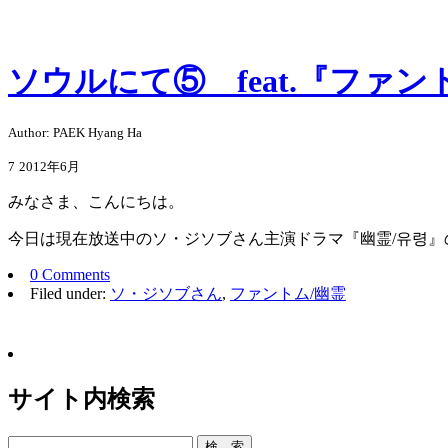
ソウルにて⑤ feat.『ファン
Author: PAEK Hyang Ha
7
2012年6月
みなさま、こんにちは。
今日は現在放送中のソ・ジソブさん主演ドラマ『幽霊/유령
0 Comments
Filed under:
ソ・ジソブさん
,
ファントム/幽霊
サイト内検索