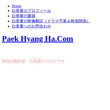
Home
白香夏のプロフィール
白香夏の書籍
白香夏の映像翻訳（ドラマ字幕＆映画関係）
白香夏へのお問合わせ
Paek Hyang Ha.Com
ぺくひゃんは
韓国語翻訳家
白香夏
のブログです