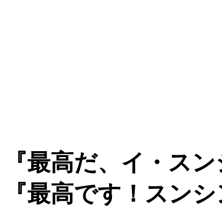
『最高だ、イ・スン
『最高です！スンシ