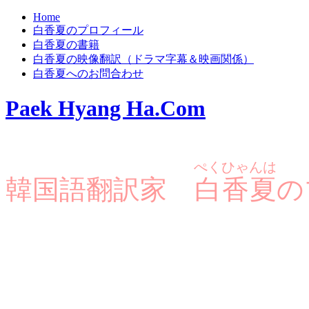
Home
白香夏のプロフィール
白香夏の書籍
白香夏の映像翻訳（ドラマ字幕＆映画関係）
白香夏へのお問合わせ
Paek Hyang Ha.Com
ぺくひゃんは
韓国語翻訳家
白香夏
の