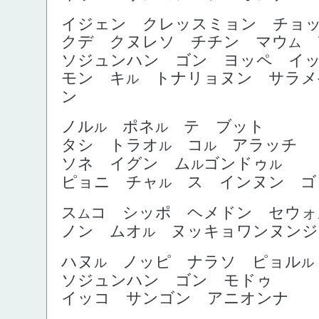
イジェン クレッスミョン チョ
クデ クヌレソ チチン マウ
ム
ソジュンハン ゴン ヨッペ イ
モン キ
トナリョヌン サラメ
ル
ン
ノル
ポネ
テ ブット
ル
ル
タシ トラオ
コ
アラッチ
ル
ル
ソネ イグン ム
ゴンドゥ
ル
ル
ピョニ チャ
ス インヌン ゴ
ル
ス
コ シッポ ヘメドン セウォ
ム
ノン ムオ
ヌッキョワンヌンジ
ル
ハヌ
ノッピ ナラソ ピョル
ル
ル
ソジュンハン ゴン モドゥ
イッコ サンゴン アニオンナ