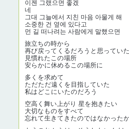
이젠 그랬으면 좋겠
그대 그늘에서 지친 마음 아물게 해
소중한 건 옆에 있다고
먼 길 떠나려는 사람에게 말했으면
旅立ちの時から
再び戻ってくるだろうと思ってい
見慣れたこの場所
安らかに休めるこの場所に
多くを求めて
ただただ遠くを目指していた
私はどこにいたのだろう
空高く舞い上がり 星を抱きたい
大切なものをすべて
忘れて生きてきたのではなかった