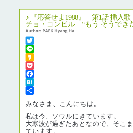
♪ 『応答せよ1988』 第1話 挿入
チョ・ヨンピル “もう そうでき
Author: PAEK Hyang Ha
Twitter
Line
Kakao
Pocket
Facebook
Hatena
共
みなさま、こんにちは。
有
私は今、ソウルにきています。
大寒波が過ぎたあとなので、そこ
ています。