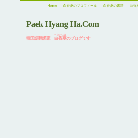
Home
白香夏のプロフィール
白香夏の書籍
白香
Paek Hyang Ha.Com
ぺくひゃんは
韓国語翻訳家
白香夏
のブログです