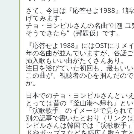
さて、今日は『応答せよ1988』1
げてみます。
チョ・ヨンピルさんの名曲“이젠 그
そうできたら”（邦題仮）です。
『応答せよ1988』にはOSTにリ
年の名曲が並んでいますが、各話
挿入歌もいい曲がたくさんあり。
注目を浴びていた初回も、最もいい
この曲が、視聴者の心を掴んだの
か。
日本でのチョ・ヨンピルさんとい
とっては昔の『釜山港へ帰れ』と
「演歌歌手」のイメージで見られて
別の記事で書いたとおり（リンク
ンピルさんは韓国では「演歌歌手」
ドやポップスなどを幅広く歌う方