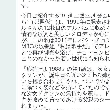
す。
今日ご紹介する“이젠 그랬으면 좋
ら”（邦題仮）は、1990年に発表
ルさんの12枚目のアルバムに収め
情的な歌詞と美しいメロディが心に
が、この歌は2011年にパク・チョ
MBCの歌番組『私は歌手だ』でア
とで再び脚光を浴び、チョ・ヨン
ことのなかった若い世代にも知ら
『応答せよ1988』の第1話は、次
クソンが、誕生日の近い3つ上の姉
いを抱き合わせにされ、ついでの
に傷つく姿などを描いていたので
な次女ドクソンの気持ちを察し、
キを改めて買ってあげる父親のシー
れました。