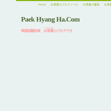
Home
白香夏のプロフィール
白香夏の書籍
白香
Paek Hyang Ha.Com
ぺくひゃんは
韓国語翻訳家
白香夏
のブログです