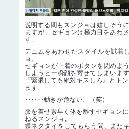
説明する間もスンジョは嬉しそう
ますが、セギョンは極力目をあわ
す。
デニムをあわせたスタイルを試着
ョ。
セギョンが上着のボタンを閉めよ
しようと一瞬顔を寄せてしまいま
『緊張しても絶対キスしろ』とト
ます。
･･････動きが危ない。（笑）
服を着せ素早く体を離すセギョン
ねるスンジョ。
蝶ネクタイをしてもらう間、また