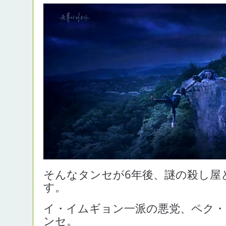
そんなタンセが6年後、謎の殺し屋
す。
イ・イムギョン一派の悪党、ペク・
ンセ。