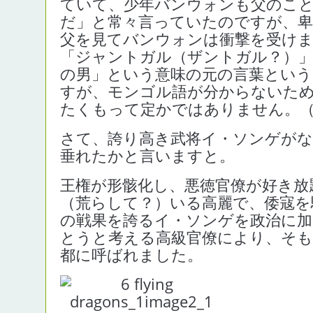
ていて、少年バンウォンも父のこ
だ」と常々言っていたのですが、卑
父を見てバンウォンは衝撃を受け
「ジャントガル（ザントガル？）」
の男」という意味の元の言葉とい
すが、モンゴル語が分からないた
たくもって定かではありません。
さて、誇り高き武将イ・ソンゲがな
垂れたかと言いますと。
王権が形骸化し、悪徳官僚が好き放
（荒らして？）いる高麗で、倭寇を
の戦果を誇るイ・ソンゲを政治に加
とうと考える高級官僚により、そも
都に呼ばれました。