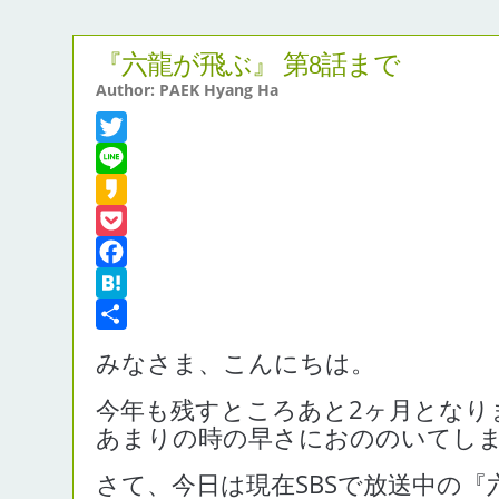
『六龍が飛ぶ』 第8話まで
Author: PAEK Hyang Ha
Twitter
Line
Kakao
Pocket
Facebook
Hatena
共
みなさま、こんにちは。
有
今年も残すところあと2ヶ月となり
あまりの時の早さにおののいてし
さて、今日は現在SBSで放送中の『