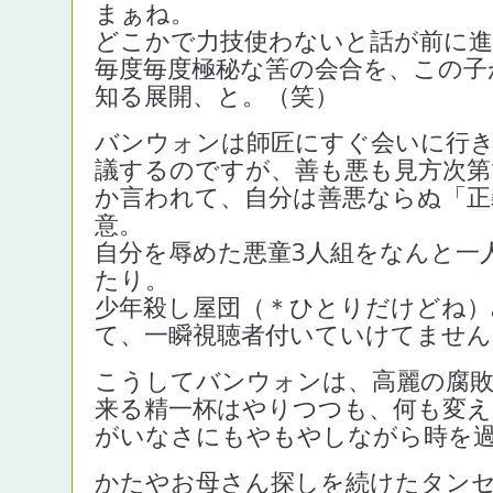
まぁね。
どこかで力技使わないと話が前に
毎度毎度極秘な筈の会合を、この子
知る展開、と。（笑）
バンウォンは師匠にすぐ会いに行き
議するのですが、善も悪も見方次第
か言われて、自分は善悪ならぬ「正
意。
自分を辱めた悪童3人組をなんと一
たり。
少年殺し屋団（＊ひとりだけどね
て、一瞬視聴者付いていけてません
こうしてバンウォンは、高麗の腐敗
来る精一杯はやりつつも、何も変え
がいなさにもやもやしながら時を
かたやお母さん探しを続けたタン