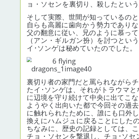
ョ・ソセンを裏切り、殺したとい
そして実際、世間が知っているのと
自らも高麗に歯向かう勢力でありな
父の翻意に従い、兄のように慕っ
（アン・ギルガン扮）を討つという
イ･ソンゲは秘めていたのでした。
裏切り者の家門だと罵られながら
たイ･ソンゲは、それがトラウマと
に辺境を守り続けて中央に出てこ
ようやく出向いた都で今回その過
に触れられたために、誰にも口外
換えにハムジュに戻ることにした
ちなみに、歴史の記録としては、
チョ・ソセンを撃退し、チョ･ソセ