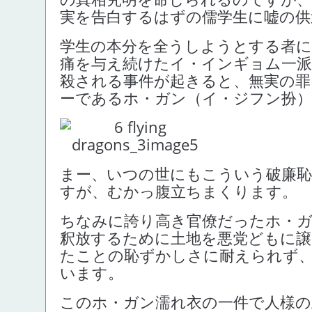
実を告白するはずの儒学生に嘘の供
学生の本分を全うしようとする者に
痛を与え続けたイ・インギョム一派
殺される事件が起きると、無実の罪
ーであるホ・ガン（イ・ジフン扮
まー、いつの世にもこういう破廉
すが、むかっ腹立ちまくります。
ちなみに誇り高き官僚だったホ・ガ
釈放するために土地を悪党どもに譲
たことの恥ずかしさに耐えられず
います。
このホ・ガン濡れ衣の一件で人様の