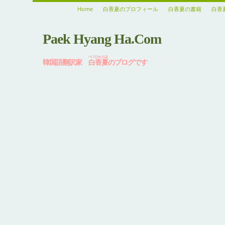
Home
白香夏のプロフィール
白香夏の書籍
白香
Paek Hyang Ha.Com
ぺくひゃんは
韓国語翻訳家
白香夏
のブログです