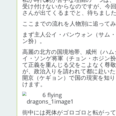
受け付けないからなのですが、今
さんが出てくるまでと、待ちまし
ここまでの流れを人物別に追って
まず主人公イ・バンウォン（サム
ン扮）。
高麗の北方の国境地帯、咸州（ハム
イ・ソンゲ将軍（チョン・ホジン扮
て正義を重んじる父をこよなく尊
が、政治入りを請われて都に赴いた
開京（ケギョン）で国の現実を知り
けます。
街中には死体がゴロゴロと転がって