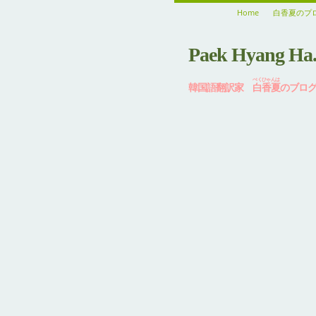
Home
白香夏のプ
Paek Hyang Ha
ぺくひゃんは
韓国語翻訳家
白香夏
のブロ