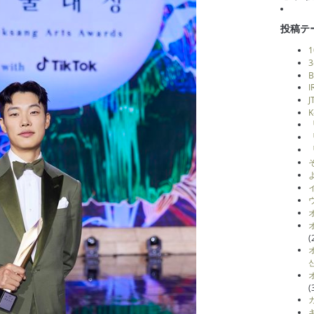
投稿テ
B
K
(
신
(