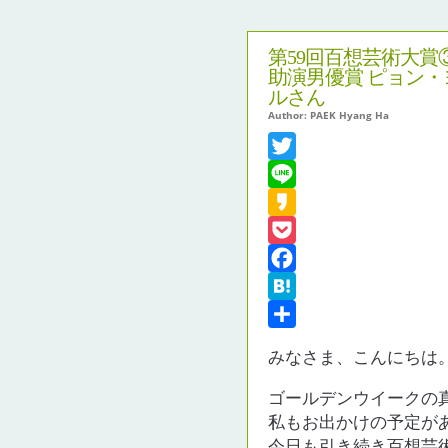
第59回百想芸術大賞
助演男優賞 ピョン・
ルさん
Author: PAEK Hyang Ha
Twitter
Line
Kakao
Pocket
Facebook
Hatena
共
みなさま、こんにちは
有
ゴールデンウイークの
私もお出かけの予定が
今日も引き続き百想芸