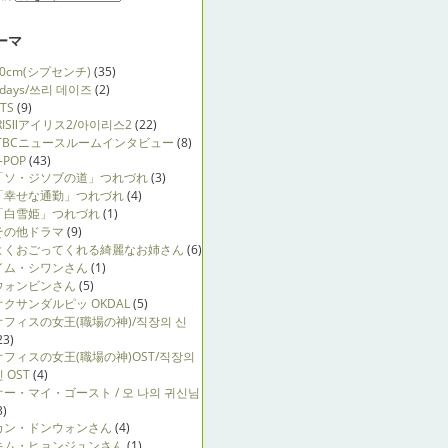
ーマ
10cm(シプセンチ)
(35)
3days/쓰리 데이즈
(2)
TS
(9)
IRISⅡアイリス2/아이리스2
(22)
JTBCニュースルームインタビュー
(8)
-POP
(43)
「ソ・ジソブの道」つれづれ
(3)
「幸せな通勤」つれづれ
(4)
「白雪姫」つれづれ
(1)
その他ドラマ
(9)
よくおごってくれる綺麗なお姉さん
(6)
イム・シワンさん
(1)
ウォンビンさん
(5)
オクサンダルピッ OKDAL
(5)
オフィスの女王(職場の神)/직장의 신
23)
オフィスの女王(職場の神)OST/직장의
 OST
(4)
オー・マイ・ゴースト / 오 나의 귀신님
3)
カン・ドンウォンさん
(4)
キム・ヒョンジュンさん
(1)