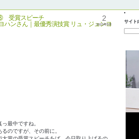
2
③ 受賞スピーチ
サイト
ヨハンさん｜最優秀演技賞 リュ・ジュンヨ
2023年5月
。
真っ最中ですね。
あるのですが、その前に。
術大賞の受賞スピーチをば。
今日取り上げるの