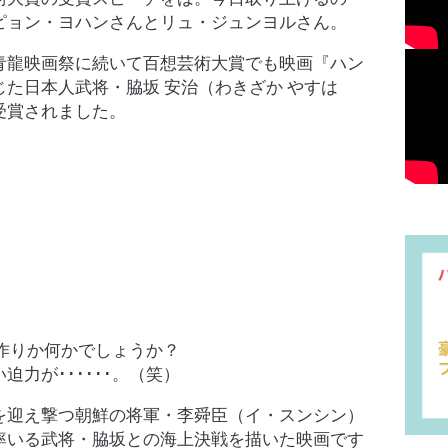
ピョン・ヨハンさんとリュ・ジュンヨルさん。
青龍映画祭に続いて百想芸術大賞でも映画『ハン
た日本人武将・脇坂 安治（わきざか やすは
受賞されました。
役作りか何かでしょうか？
力が･･････。（笑）
を迎え撃つ朝鮮の将軍・李舜臣（イ・スンシン）
率いる武将・脇坂との海上決戦を描いた映画です