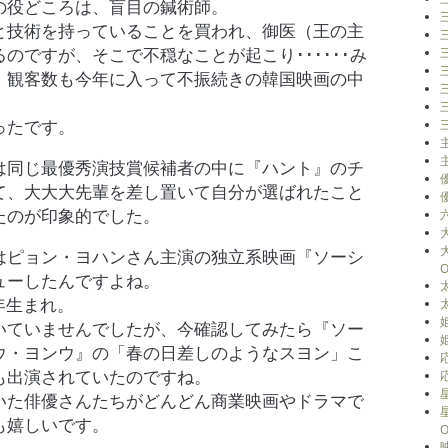
の役どころは、盲目の鍼術師。
と技術を持っていることを買われ、御医（王の主
のですが、そこで不穏なことが起こり･･････み
、観客数も今年に入って不振続きの韓国映画の中
ったです。
は同じ最優秀演技賞候補者の中に『ハント』のチ
て、大大大先輩を差し置いて自分が選ばれたこと
たのが印象的でした。
はピョン・ヨハンさん主演の独立系映画『ソーシ
O
ューしたんですよね。
年生まれ。
いていませんでしたが、今確認してみたら『ソー
ウ・ヨンウ』の「春の日差しのようなスヨン」こ
も出演されていたのですね。
いた俳優さんたちがどんどん商業映画やドラマで
も嬉しいです。
O