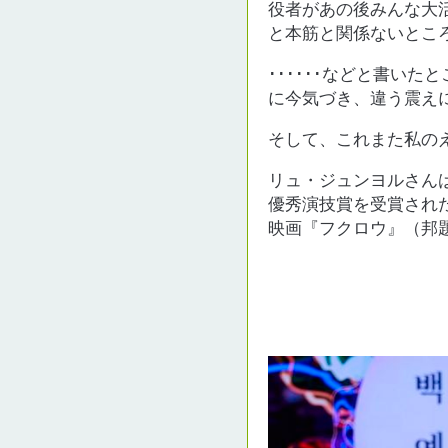
役者があの後みんな大
と本筋と関係ないとこ
･･････などと書い
に今気づき、違う震え
そして、これまた私の
リュ・ジュンヨルさん
優秀演技賞を受賞され
映画『フクロウ』（邦