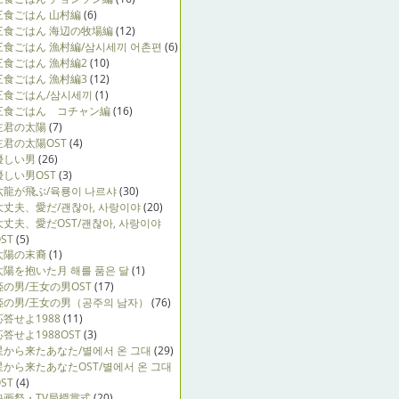
三食ごはん 山村編
(6)
三食ごはん 海辺の牧場編
(12)
三食ごはん 漁村編/삼시세끼 어촌편
(6)
三食ごはん 漁村編2
(10)
三食ごはん 漁村編3
(12)
三食ごはん/삼시세끼
(1)
三食ごはん コチャン編
(16)
主君の太陽
(7)
主君の太陽OST
(4)
優しい男
(26)
優しい男OST
(3)
六龍が飛ぶ/육룡이 나르샤
(30)
大丈夫、愛だ/괜찮아, 사랑이야
(20)
大丈夫、愛だOST/괜찮아, 사랑이야
ST
(5)
太陽の末裔
(1)
太陽を抱いた月 해를 품은 달
(1)
姫の男/王女の男OST
(17)
姫の男/王女の男（공주의 남자）
(76)
応答せよ1988
(11)
応答せよ1988OST
(3)
星から来たあなた/별에서 온 그대
(29)
星から来たあなたOST/별에서 온 그대
ST
(4)
映画祭・TV局授賞式
(20)