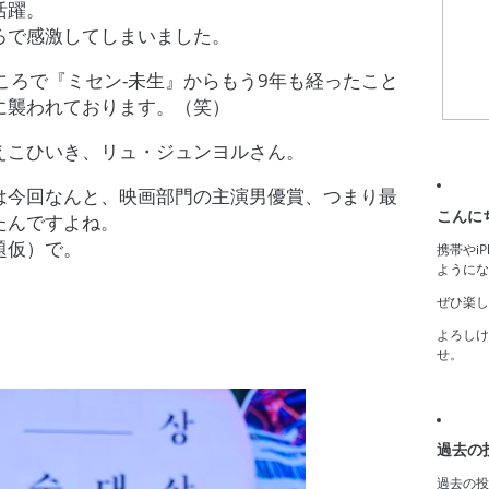
活躍。
ろで感激してしまいました。
たところで『ミセン-未生』からもう9年も経ったこと
に襲われております。（笑）
えこひいき、リュ・ジュンヨルさん。
は今回なんと、映画部門の主演男優賞、つまり最
こんに
たんですよね。
題仮）で。
携帯やi
ようにな
ぜひ楽し
よろしけ
せ。
過去の
過去の投