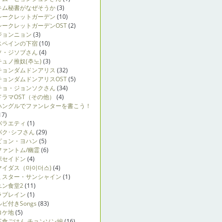
キム秘書がなぜそうか
(3)
シークレットガーデン
(10)
シークレットガーデンOST
(2)
ジョンニョン
(3)
スペインの下宿
(10)
ソ・ジソブさん
(4)
チュノ推奴(추노)
(3)
チョンダムドンアリス
(32)
チョンダムドンアリスOST
(5)
チョ・ジョンソクさん
(34)
ドラマOST（その他）
(4)
ハングルでファンレターを書こう！
17)
バラエティ
(1)
パク･シフさん
(29)
ピョン・ヨハン
(5)
ファントム/幽霊
(6)
ポセイドン
(4)
マイダス（마이더스)
(4)
ミスター・サンシャイン
(1)
ユン食堂2
(11)
ラブレイン
(1)
ルビ付きSongs
(83)
ロケ地
(5)
三食ごはん チョンソン編
(16)