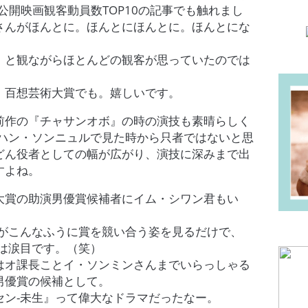
年公開映画観客動員数TOP10の記事でも触れまし
さんがほんとに。ほんとにほんとに。ほんとにな
。
」と観ながらほとんどの観客が思っていたのでは
、百想芸術大賞でも。嬉しいです。
前作の『チャサンオボ』の時の演技も素晴らしく
のハン・ソンニュルで見た時から只者ではないと思
どん役者としての幅が広がり、演技に深みまで出
すよね。
大賞の助演男優賞候補者にイム・シワン君もい
人がこんなふうに賞を競い合う姿を見るだけで、
ンは涙目です。（笑）
はオ課長ことイ・ソンミンさんまでいらっしゃる
男優賞の候補として。
セン-未生』って偉大なドラマだったなー。