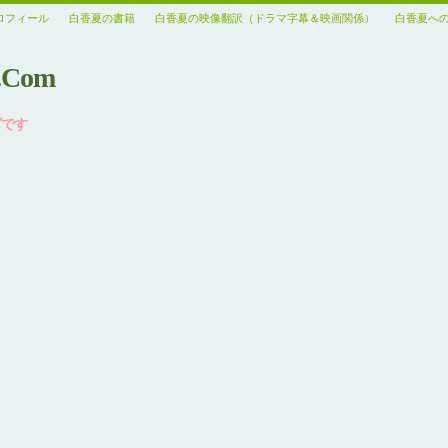
ロフィール
白香夏の書籍
白香夏の映像翻訳（ドラマ字幕＆映画関係）
白香夏へ
.Com
グです